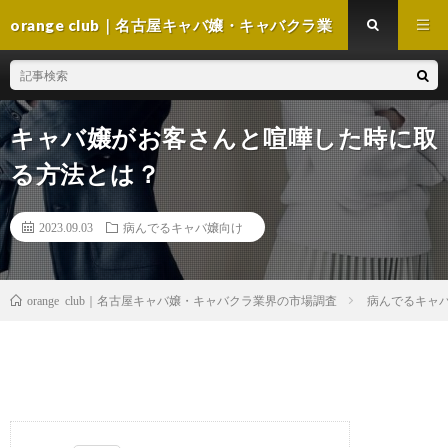
orange club｜名古屋キャバ嬢・キャバクラ業
界の市場調査
キャバ嬢がお客さんと喧嘩した時に取
る方法とは？
2023.09.03
病んでるキャバ嬢向け
病んでるキャ
orange club｜名古屋キャバ嬢・キャバクラ業界の市場調査