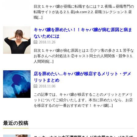
目次 1. キャバ嬢が昼職に転職するには？ 2. 夜職→昼職専門の
転職サイトがある 2.1. 昼job.com 2.2. 昼職コレクション 3. 昼
職[…]
キャバ嬢を辞めたい！！キャバ嬢が病む原因と病ま
ないためには
2018.11.26
目次 1. キャバ嬢が病む原因とは 2. ①クソ客の多さ 2.1. 苦手な
お客さんへの対処法 3. ②キャスト同士の人間関係・競争 3.1.
人間関係[…]
店を辞めたい…キャバ嬢が移店するメリット・デメ
リットまとめ
2018.11.06
この記事では、キャバ嬢が移店することのメリットとデメリ
ットについてご紹介いたします。本当に辞めたいなら、お店
を移店するのが一番おすすめです！ キャバ嬢[…]
最近の投稿